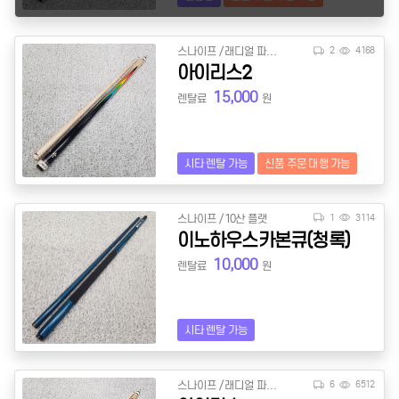
스나이프 / 래디얼 파일롯
2
4168
아이리스2
15,000
렌탈료
원
시타 렌탈 가능
신품 주문 대행 가능
스나이프 / 10산 플랫
1
3114
이노하우스카본큐(청록)
10,000
렌탈료
원
시타 렌탈 가능
스나이프 / 래디얼 파일롯
6
6512