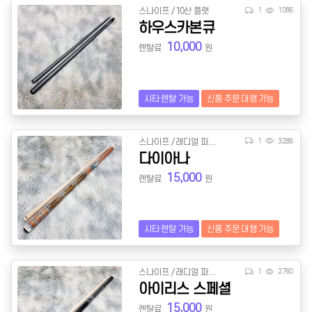
스나이프 / 10산 플랫
1
1086
하우스카본큐
10,000
렌탈료
원
시타 렌탈 가능
신품 주문 대행 가능
스나이프 / 래디얼 파일롯
1
3286
다이아나
15,000
렌탈료
원
시타 렌탈 가능
신품 주문 대행 가능
스나이프 / 래디얼 파일롯
1
2760
아이리스 스페셜
15,000
렌탈료
원