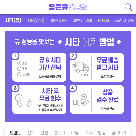
시타(큐)
시타(상대)
방문 시타
써보고 구매
테마샵
추천큐 쇼핑
브랜드
전체
한밭
롱고니
아담
JBS
빌킹
몰리나리
메