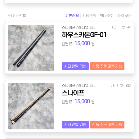
스나이프 10
기본순서
시타순위
최다조회
가격 낮은
스나이프 / 래디얼 파일롯
1
42
하우스카본GF-01
15,000
렌탈료
원
시타 렌탈 가능
신품 주문 대행 가능
스나이프 / 래디얼 파일롯
1
920
스나이프
15,000
렌탈료
원
시타 렌탈 가능
신품 주문 대행 가능