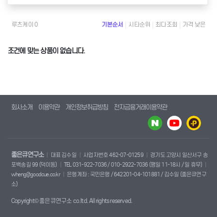
루츠케이 0
기본순서
시타순위
최다조회
가격 낮은
조건에 맞는 상품이 없습니다.
회사소개
이용약관
개인정보취급방침
전자금융거래이용약관
좋은큐연구소
대표 김수일
사업자번호 462-07-01259
경기도 고양시 일산서구 송
포백송길 99 (덕이동)
TEL 031-922-7036 / 010-2922-7036 (평일 11-18시 / 일 휴무)
wheng@goodcue.co.kr
은행계좌 : 국민은행 / 642201-04-101881 / 김수일 (좋은큐연구
소)
Copyright© 좋은큐연구소 co.ltd. All rights reserved.