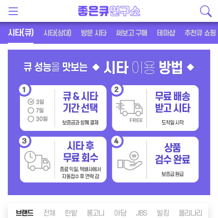
시타(큐)
시타(상대)
방문 시타
써보고 구매
테마샵
추천큐 쇼핑
브랜드
전체
한밭
롱고니
아담
JBS
빌킹
몰리나리
메