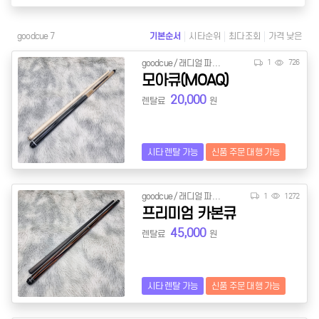
goodcue 7
기본순서
시타순위
최다조회
가격 낮은
goodcue / 래디얼 파일롯
1
726
모아큐(MOAQ)
20,000
렌탈료
원
시타 렌탈 가능
신품 주문 대행 가능
goodcue / 래디얼 파일롯
1
1272
프리미엄 카본큐
45,000
렌탈료
원
시타 렌탈 가능
신품 주문 대행 가능