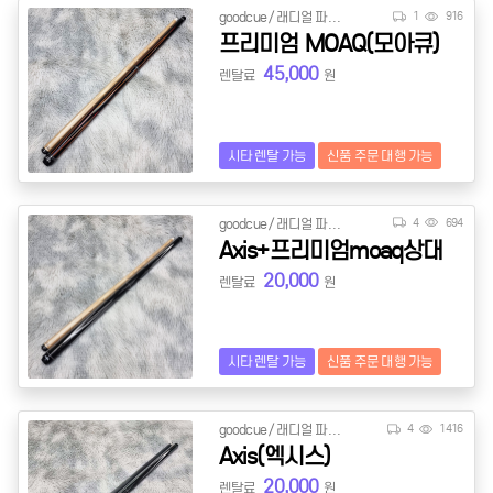
goodcue / 래디얼 파일롯
1
916
프리미엄 MOAQ(모아큐)
45,000
렌탈료
원
시타 렌탈 가능
신품 주문 대행 가능
goodcue / 래디얼 파일롯
4
694
Axis+프리미엄moaq상대
20,000
렌탈료
원
시타 렌탈 가능
신품 주문 대행 가능
goodcue / 래디얼 파일롯
4
1416
Axis(엑시스)
20,000
렌탈료
원