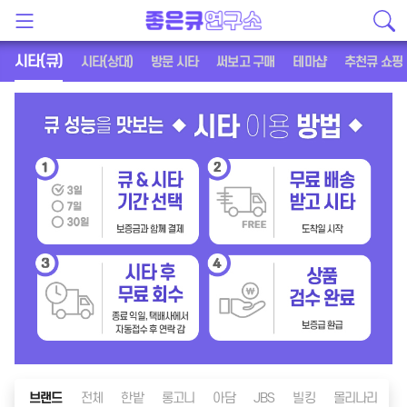
시타(큐)
시타(상대)
방문 시타
써보고 구매
테마샵
추천큐 쇼핑
브랜드
전체
한밭
롱고니
아담
JBS
빌킹
몰리나리
메