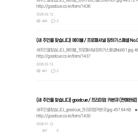
새주인을찾습니다_에이블_본하기버터플라이bf007.jpg 493.72 KB ■ 시연영상 youtube:k63jVpKZnMs ■ comment ​- 구성: 상대1, 하대1
http://goodcue.co.kr/item/1436
2026.02.12.
449
0
(새 주인을 찾습니다) 에이블 / 프로패셔널 장하기스페셜 No.0
새주인을찾습니다_에이블_프로패셔널장하기스페셜No001.jpg 480.73 KB ■ 시연영상 youtube:aa2l6Kxbcoo ■ comment ​- 구성: 상
http://goodcue.co.kr/item/1437
2026.02.12.
441
0
(새 주인을 찾습니다) goodcue / 프리미엄 카본큐 (판매완료)
새주인을찾습니다_goodcue_프리미엄카본큐.jpg 457.64 KB ■ 시연영상 youtube:CAz06JpHx_Q ■ comment ​- 구성: 상대1, 하대1, 큐가방- 판매가, 
http://goodcue.co.kr/item/1430
2026.01.12.
347
0