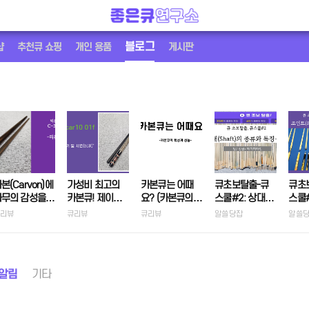
블로그
샵
추천큐 쇼핑
개인 용품
게시판
본(Carvon)에
가성비 최고의
카본큐는 어때
큐초보탈출-큐
큐초
나무의 감성을
카본큐! 제이플
요? (카본큐의
스쿨#2: 상대
스쿨#
하다 ( 빅본 C-
라워/ 카본큐
특성과 성능)
(Shaft)의 종류
(joi
리뷰
큐리뷰
큐리뷰
알쓸당잡
알쓸
01)
car10 01f
와 특징
징
알림
기타