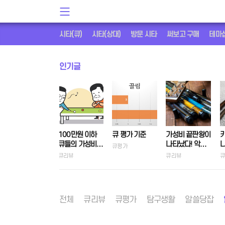
시타(큐)
시타(상대)
방문 시타
써보고 구매
테마
인기글
100만원 이하
큐 평가 기준
가성비 끝판왕이
카
큐들의 가성비
나타났다! 악기
큐평가
집중탐구
제조사의 실수,
더
큐리뷰
큐리뷰
큐
아큐로큐
3
전체
큐리뷰
큐평가
탐구생활
알쓸당잡