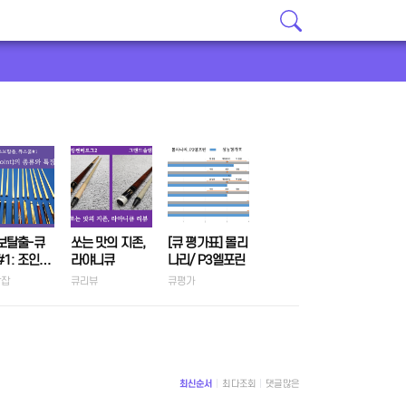
보탈출-큐
쏘는 맛의 지존,
[큐 평가표] 몰리
1: 조인트
라야니큐
나리/ P3엘포린
nt) 종류와 특
당잡
큐리뷰
큐평가
최신순서
최다조회
댓글많은