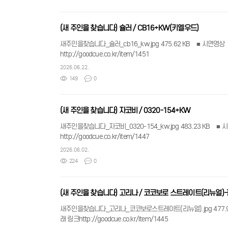
(새 주인을 찾습니다) 슐러 / CB16+KW(키엘우드)
새주인을찾습니다_슐러_cb16_kw.jpg 475.62 KB ■ 시연영상 youtube:lUYCxsTJV6s ■ comment ​- 구성: 상대1, 하대1, 익스텐션- 판매가, 무게, 길이 등 상세정보는 아
http://goodcue.co.kr/item/1451
2026.06.22.
149
0
(새 주인을 찾습니다) 자코비 / 0320-154+KW
새주인을찾습니다_자코비_0320-154_kw.jpg 483.23 KB ■ 시연영상 youtube:oqTKwDh9J-4 ■ comment ​- 구성: 상대1, 하대1, 익스텐션- 판매가, 무게, 
http://goodcue.co.kr/item/1447 ​
2026.06.02.
224
0
(새 주인을 찾습니다) 고리나 / 코코보로 스트레이트(리뉴얼)
새주인을찾습니다_고리나_코코보로스트레이트(리뉴얼).jpg 477.9 KB ■ 시연영상 youtube:BxEQ_zOATnc ■ comment ​- 구성: 상대1, 하
래 링크http://goodcue.co.kr/item/1445