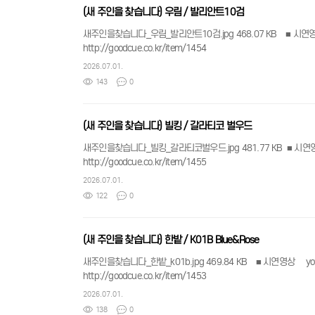
(새 주인을 찾습니다) 우림 / 발리안트10검
새주인을찾습니다_우림_발리안트10검.jpg 468.07 KB ■ 시연영상 youtube:2TNLQx1iOH0 ■ comment ​- 구성: 상대1, 하대1- 판매가, 무게, 길이 등 상
http://goodcue.co.kr/item/1454
2026.07.01.
143
0
(새 주인을 찾습니다) 빌킹 / 갈라티코 벌우드
새주인을찾습니다_빌킹_갈라티코벌우드.jpg 481.77 KB ■ 시연영상 youtube:9bvfyPFrZfQ ■ comment ​- 구성: 상대1, 하대1, 큐가방, 익스텐션- 판매가, 무게, 길이 등 
http://goodcue.co.kr/item/1455
2026.07.01.
122
0
(새 주인을 찾습니다) 한밭 / K01B Blue&Rose
새주인을찾습니다_한밭_k01b.jpg 469.84 KB ■ 시연영상 youtube:xGIQSbEMnNI ■ comment ​- 구성: 상대1, 하대1- 판매가, 무게, 길이 등 상세정보는 아래 링크
http://goodcue.co.kr/item/1453
2026.07.01.
138
0