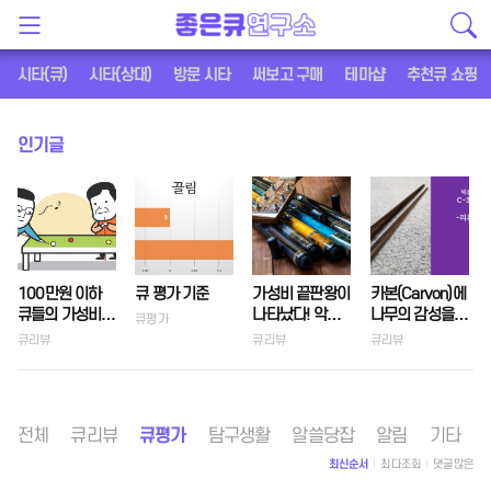
시타(큐)
시타(상대)
방문 시타
써보고 구매
테마샵
추천큐 쇼핑
인기글
100만원 이하
큐 평가 기준
가성비 끝판왕이
카본(Carvon)에
큐들의 가성비
나타났다! 악기
나무의 감성을
큐평가
집중탐구
제조사의 실수,
더하다 ( 빅본 C-
큐리뷰
큐리뷰
큐리뷰
아큐로큐
301)
전체
큐리뷰
큐평가
탐구생활
알쓸당잡
알림
기타
최신순서
최다조회
댓글많은