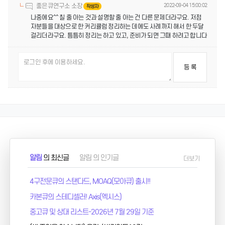
좋은큐연구소 소장
2022-09-04 15:00:02
작성자
나중에요^^ 칠 줄 아는 것과 설명할 줄 아는 건 다른 문제더라구요. 저점
자분들을 대상으로 한 커리큘럼 정리하는 데에도 사례까지 해서 한 두달
걸리더라구요. 틈틈히 정리는 하고 있고, 준비가 되면 그때 하려고 합니다
등 록
알림
의 최신글
알림
의 인기글
더보기
4구전문큐의 스탠다드, MOAQ(모아큐) 출시!!
카본큐의 스테디셀러! Axis(엑시스)
중고큐 및 상대 리스트-2026년 7월 29일 기준