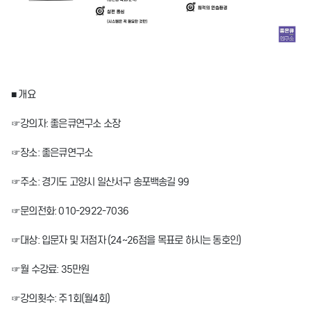
■ 개요
☞강의자: 좋은큐연구소 소장
☞장소: 좋은큐연구소
☞주소: 경기도 고양시 일산서구 송포백송길 99
☞문의전화: 010-2922-7036
☞대상: 입문자 및 저점자 (24~26점을 목표로 하시는 동호인)
☞월 수강료: 35만원
☞강의횟수: 주1회(월4회)