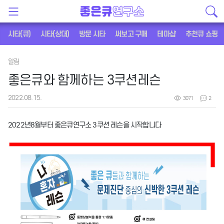
시타(큐)
시타(상대)
방문 시타
써보고 구매
테마샵
추천큐 쇼핑
알림
좋은큐와 함께하는 3쿠션레슨
2022.08.15.
3071
2
2022년8월부터 좋은큐연구소 3쿠션 레슨을 시작합니다