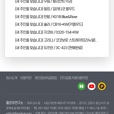
(새 주인을 찾습니다) 우림 / 발리안트10검
(새 주인을 찾습니다) 빌킹 / 갈라티코 벌우드
(새 주인을 찾습니다) 한밭 / K01B Blue&Rose
(새 주인을 찾습니다) 슐러 / CB16+KW(키엘우드)
(새 주인을 찾습니다) 자코비 / 0320-154+KW
(새 주인을 찾습니다) 고리나 / 코코보로 스트레이트(리뉴얼)-판매완료
(새 주인을 찾습니다) 듀프린 / 3C-423 (판매완료)
회사소개
이용약관
개인정보취급방침
전자금융거래이용약관
좋은큐연구소
대표 김수일
사업자번호 462-07-01259
경기도 고양시 일산서구 송
포백송길 99 (덕이동)
TEL 031-922-7036 / 010-2922-7036 (평일 11-18시 / 일 휴무)
wheng@goodcue.co.kr
은행계좌 : 국민은행 / 642201-04-101881 / 김수일 (좋은큐연구